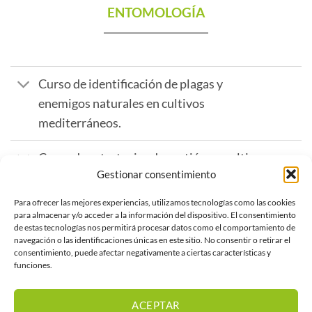
ENTOMOLOGÍA
Curso de identificación de plagas y
enemigos naturales en cultivos
mediterráneos.
Curso de estrategias de gestión en cultivos
Gestionar consentimiento
mediterráneos.
Para ofrecer las mejores experiencias, utilizamos tecnologías como las cookies
Curso de control biológico de plagas.
para almacenar y/o acceder a la información del dispositivo. El consentimiento
de estas tecnologías nos permitirá procesar datos como el comportamiento de
navegación o las identificaciones únicas en este sitio. No consentir o retirar el
Curso de técnicas agroecológicas en
consentimiento, puede afectar negativamente a ciertas características y
gestión sostenible de plagas.
funciones.
ACEPTAR